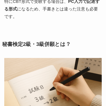
特にCBT形式で受験する場合は、
PC入力で記述す
る形式
になるため、手書きとは違った注意も必要
です。
秘書検定2級・3級併願とは？