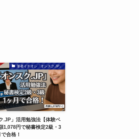
筆者イチオシ「オンスク.JP」
ク.JP」活用勉強法【体験ベ
1,078円で秘書検定2級・3
月で合格！