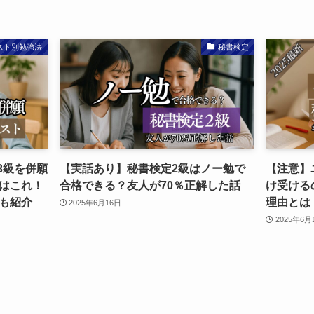
スト別勉強法
秘書検定
3級を併願
【実話あり】秘書検定2級はノー勉で
【注意】
はこれ！
合格できる？友人が70％正解した話
け受ける
も紹介
理由とは
2025年6月16日
2025年6月