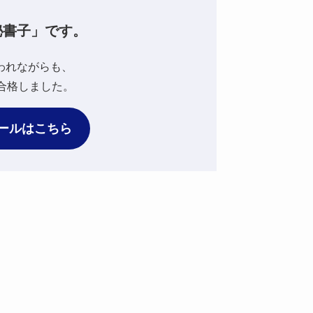
秘書子」です。
われながらも、
合格しました。
ールはこちら