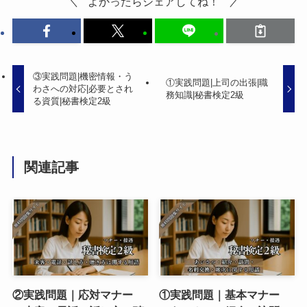
よかったらシェアしてね！
③実践問題|機密情報・う
①実践問題|上司の出張|職
わさへの対応|必要とされ
務知識|秘書検定2級
る資質|秘書検定2級
関連記事
②実践問題｜応対マナー
①実践問題｜基本マナー