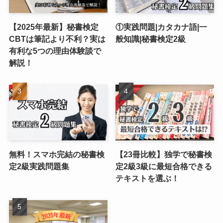
【2025年最新】秘書検定
①実践問題|カタカナ語|一
CBTは筆記より不利？実は
般知識|秘書検定2級
有利な5つの理由体験談で
解説！
無料！スマホ完結の秘書検
【23冊比較】独学で秘書検
定2級実践問題集
定2級3級に最短合格できる
テキストを選ぶ！