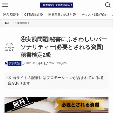
運営者情報
CBT試験対策
医療秘書の試験対策
テキスト別勉強法
ホーム
実践問題
④実践問題|秘書にふさわしいパー
2025
ソナリティー|必要とされる資質|
6/27
秘書検定2級
2025年3月4日
2025年6月27日
実践問題
当サイトの記事にはプロモーションが含まれている場
合があります