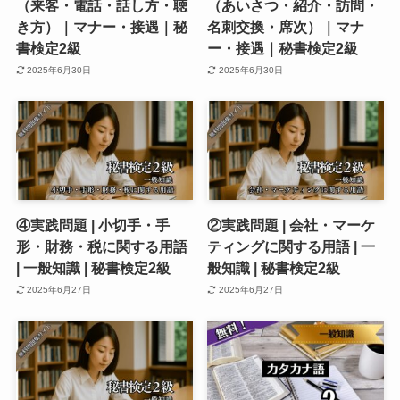
（来客・電話・話し方・聴
（あいさつ・紹介・訪問・
き方）｜マナー・接遇｜秘
名刺交換・席次）｜マナ
書検定2級
ー・接遇｜秘書検定2級
2025年6月30日
2025年6月30日
④実践問題 | 小切手・手
②実践問題 | 会社・マーケ
形・財務・税に関する用語
ティングに関する用語 | 一
| 一般知識 | 秘書検定2級
般知識 | 秘書検定2級
2025年6月27日
2025年6月27日